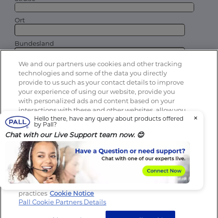
Ort
Bundesland
We and our partners use cookies and other tracking
Postleitzahl*
technologies and some of the data you directly
provide to us such as your contact details to improve
Land*
your experience of using our website, provide you
with personalized ads and content based on your
interactions with these and other websites, allow you
Ich möchte per E-Mail oder Telefon weitere
×
Hello there, have any query about products offered
to share content on social media, to perform analytics
Informationen über die Produkte und
by Pall?
and measure the effectiveness of our advertising
Dienstleistungen von Pall sowie verwandte Produkte
Chat with our Live Support team now. 😊
und Dienstleistungen von verwandten Unternehmen
campaigns. By clicking “Accept All Cookies”, you
von Pall erhalten.
consent to this and to the sharing of this data with our
Durch Klicken auf die Schaltfläche Senden bestätige ich,
partners (find the link below). You can change your
dass ich die
Nutzungsbedingungen
und
die
Datenschutzerklärung
gelesen habe und damit
consent preferences at any time in the “Cookie
einverstanden bin.
Settings” section at the bottom of our website. Review
our Cookie Notice to learn more about our
practices
Cookie Notice
Senden
Pall Cookie Partners Details